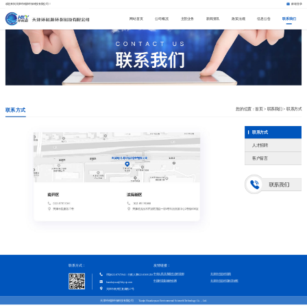
欢迎来到天津环科源环保科技有限公司！
邮箱登录
网站首页
公司概况
主营业务
新闻资讯
政策法规
信息公告
联系我们
您的位置：
首页
>
联系我们
>
联系方式
联系方式
联系方式
人才招聘
客户留言
联系方式：
友情链接：
中华人民共和国生态环境部
天津市生态环境局
市场022-87671941 / 行政人事022-83691250
中国环境影响评价网
天津市生态环境科学研究院
huankeyuan@hky-ep.com
天津市南开区复康路17号
天津环科源环保科技有限公司 Tianjin Huankeyuan Environmental Science&Technology Co.，Ltd.