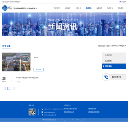
欢迎来到天津环科源环保科技有限公司！
邮箱登录
网站首页
公司概况
主营业务
新闻资讯
政策法规
信息公告
联系我们
您的位置：
首页
>
新闻资讯
>
研究成果
研究成果
公司动态
发布时间：
...
行业发展
研究成果
查看详情
28
环科源2019年度天津市环评优秀成果
2020-05
...[详情]
<
1
>
联系方式：
友情链接：
中华人民共和国生态环境部
天津市生态环境局
市场022-87671941 / 行政人事022-83691250
中国环境影响评价网
天津市生态环境科学研究院
huankeyuan@hky-ep.com
天津市南开区复康路17号
天津环科源环保科技有限公司 Tianjin Huankeyuan Environmental Science&Technology Co.，Ltd.