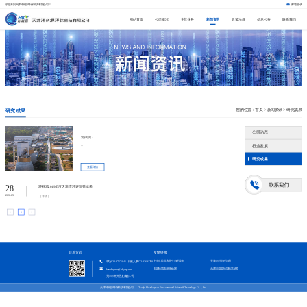
欢迎来到天津环科源环保科技有限公司！
邮箱登录
网站首页
公司概况
主营业务
新闻资讯
政策法规
信息公告
联系我们
您的位置：
首页
>
新闻资讯
>
研究成果
研究成果
公司动态
发布时间：
...
行业发展
研究成果
查看详情
28
环科源2019年度天津市环评优秀成果
2020-05
...[详情]
<
1
>
联系方式：
友情链接：
中华人民共和国生态环境部
天津市生态环境局
市场022-87671941 / 行政人事022-83691250
中国环境影响评价网
天津市生态环境科学研究院
huankeyuan@hky-ep.com
天津市南开区复康路17号
天津环科源环保科技有限公司 Tianjin Huankeyuan Environmental Science&Technology Co.，Ltd.